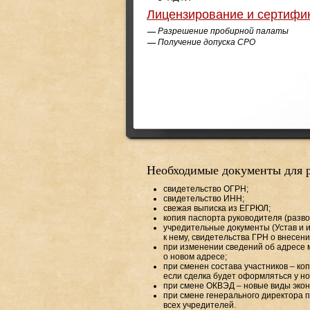
Лицензирование и сертифи
Разрешение пробирной палаты
Получение допуска СРО
Необходимые документы для 
свидетельство ОГРН;
свидетельство ИНН;
свежая выписка из ЕГРЮЛ;
копия паспорта руководителя (разво
учредительные документы (Устав и 
к нему, свидетельства ГРН о внесен
при изменении сведений об адресе 
о новом адресе;
при сменен состава участников – ко
если сделка будет оформляться у но
при смене ОКВЭД – новые виды экон
при смене генерального директора п
всех учредителей.