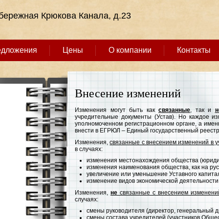
абережная Крюкова Канала, д.23
едложения
Цены
О компании
Контакты
Внесение изменений
Изменения могут быть как
связанные
, так и
н
учредительные документы (Устав). Но каждое и
уполномоченном регистрационном органе, а име
внести в ЕГРЮЛ – Единый государственный реестр
Изменения,
связанные с внесением изменений в 
в случаях:
изменения местонахождения общества (юридич
изменения наименования общества, как на русс
увеличение или уменьшение Уставного капита
изменение видов экономической деятельности
Изменения,
не
связанные с внесением изменени
случаях:
смены руководителя (директор, генеральный д
смены состава учредителей (участников Общес