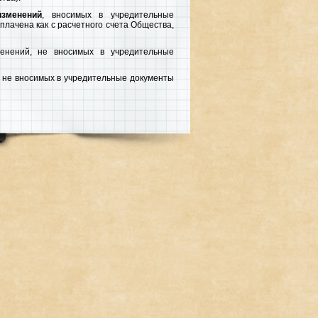
зменений
, вносимых в учредительные
плачена как с расчетного счета Общества,
енений, не вносимых в учредительные
 и не вносимых в учредительные документы