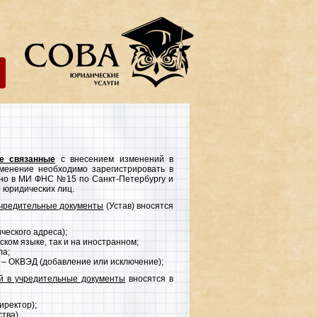
е связанные
с внесением изменений в
зменение необходимо зарегистрировать в
нно в МИ ФНС №15 по Санкт-Петербургу и
 юридических лиц.
учредительные документы
(Устав) вносятся
еского адреса);
ком языке, так и на иностранном;
ла;
 – ОКВЭД (добавление или исключение);
й в учредительные документы
вносятся в
иректор);
тва).